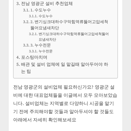
힘
전남 영광군 설비 추천업체
설
1. 수도누수
비
수도누수
업
2. 변기싱크대하수구막힘역류뚫어고압세척
체
뚫어요냄새차단
에
변기싱크대하수구막힘역류뚫어고압세척뚫어
요냄새차단
3. 누수전문
누수전문
포스팅마치며
배관 및 설비 업체에 일 맡길때 알아두어야 하
는 팁
전남 영광군의 설비업체 필요하신가요? 영광군 설
비에 대한 대표업체들을 이글에서 모두 모아보았습
니다. 설비업체는 지역별로 다양하니 시공을 맡기
기 전에 주의해야할 것들과 알아두셔야 할 것들도
아래에서 자세히 확인해보세요