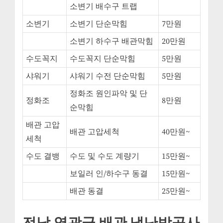
소변기 배수구 트랩
소변기
소변기 단순막힘
7만원
소변기 하수구 배관막힘
20만원
수도꼭지
수도꼭지 단순막힘
5만원
샤워기
샤워기 수전 단순막힘
5만원
정화조 원인파악 및 단
정화조
8만원
순막힘
배관 고압
배관 고압세척
40만원~
세척
수도 결뱅
수도 및 수도 계량기
15만원~
보일러 인/하수구 동결
15만원~
배관 동결
25만원~
전남 영광군 배관,냉난방공사