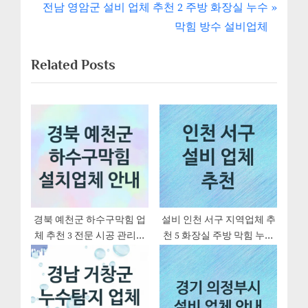
내
e
N
전남 영암군 설비 업체 추천 2 주방 화장실 누수
v
e
비
막힘 방수 설비업체
i
x
게
Related Posts
o
t
u
P
이
s
o
션
P
s
o
t
s
:
t
:
경북 예천군 하수구막힘 업
설비 인천 서구 지역업체 추
체 추천 3 전문 시공 관리업
천 5 화장실 주방 막힘 누수
체
설비업체