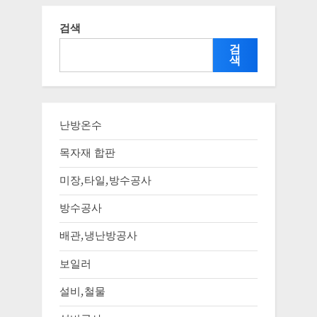
검색
검
색
난방온수
목자재 합판
미장,타일,방수공사
방수공사
배관,냉난방공사
보일러
설비,철물