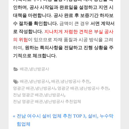
인하며
,
공사 시작일과 완료일을 설정하고 지연 시
대책을 마련합니다
.
공사 완료 후 보증기간 하자보
수 절차를 확인합니다.
금액이 큰 경우
서면 계약서
로 작성합니다
.
지나치게 저렴한 견적은 부실 공사
의 위험
이 있으므로 자재 품질과 시공 방식을 고려
하며,
원하는 특의사항을 전달하고 진행 상황을 주
기적으로 체크합니다
.
배관,냉난방공사
Tags:
,
,
배관,냉난방공사
배관,냉난방공사 추천
,
,
영광군 배관,냉난방공사
영광군 배관,냉난방공사 추천
,
전남 영광군 배관,냉난방공사
전남 영광군 배관,냉난방공사 추천업체
P
글
전남 여수시 설비 업체 추천 TOP 3, 설비, 누수막
r
힘업체