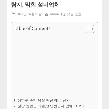
탐지, 막힘 설비업체
Posted
By
전
2024년 06월 28일
admin
댓글 없음
on
남
영
Table of Contents
광
군
설
비
업
체
추
천
3,
누
수
탐
지,
상하수 주방 욕실 배관 예상 단가
막
전남 영광군 배관,냉난방공사 업체 TOP 3