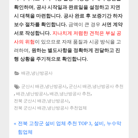
확인하며
,
공사 시작일과 완료일을 설정하고 지연
시 대책을 마련합니다
.
공사 완료 후 보증기간 하자
보수 절차를 확인합니다.
금액이 큰 경우
서면 계약
서로 작성합니다
.
지나치게 저렴한 견적은 부실 공
사의 위험
이 있으므로 자재 품질과 시공 방식을 고
려하며,
원하는 별도사항을 정확하게 전달하고 진
행 상황을 주기적으로 확인합니다
.
배관,냉난방공사
Tags:
,
군산시 배관,냉난방공사
군산시 배관,냉난방공사 추천
,
,
,
배관,냉난방공사
배관,냉난방공사 추천
,
전북 군산시 배관,냉난방공사
전북 군산시 배관,냉난방공사 추천업체
P
글
전북 고창군 설비 업체 추천 TOP 3, 설비, 누수막
r
힘업체