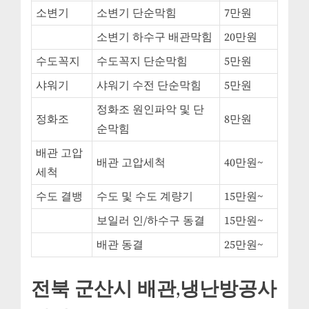
소변기
소변기 단순막힘
7만원
소변기 하수구 배관막힘
20만원
수도꼭지
수도꼭지 단순막힘
5만원
샤워기
샤워기 수전 단순막힘
5만원
정화조 원인파악 및 단
정화조
8만원
순막힘
배관 고압
배관 고압세척
40만원~
세척
수도 결뱅
수도 및 수도 계량기
15만원~
보일러 인/하수구 동결
15만원~
배관 동결
25만원~
전북 군산시 배관,냉난방공사