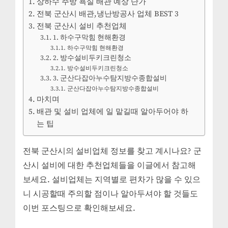
상하수 주방 욕실 배관 예상 단가
시
전북 군산시 배관,냉난방공사 업체 BEST 3
설
전북 군산시 설비 추천업체
비
1. 하수구막힘 현해환경
업
하수구막힘 현해환경
체
2. 방수설비두키크린청소
추
방수설비두키크린청소
천
3. 군산다잡아누수탐지방수종합설비
3
군산다잡아누수탐지방수종합설비
주
마치며
방
배관 및 설비 업체에 일 맡길때 알아두어야 하
화
는 팁
장
실
전북 군산시의 설비업체 정보를 찾고 계시나요? 군
누
산시 설비에 대한 추천업체들을 이글에서 참고해
수
막
보세요. 설비업체는 지역별로 편차가 많을 수 있으
힘
니 시공할때 주의할 점이나 알아두셔야 할 것들도
방
이번 포스팅으로 확인해보세요.
수
설