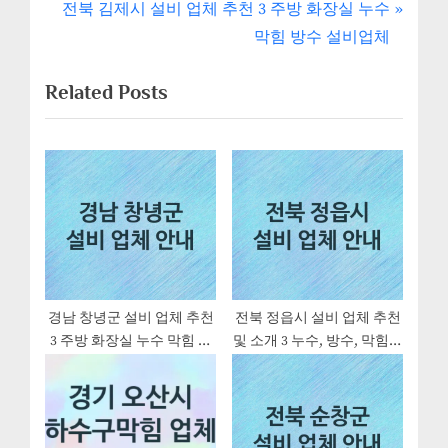
내
e
N
전북 김제시 설비 업체 추천 3 주방 화장실 누수
v
e
비
막힘 방수 설비업체
i
x
게
Related Posts
o
t
u
P
이
s
o
션
P
s
o
t
s
:
t
:
경남 창녕군 설비 업체 추천
전북 정읍시 설비 업체 추천
3 주방 화장실 누수 막힘 방
및 소개 3 누수, 방수, 막힘설
수 설비업체
비업체