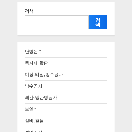
검색
검
색
난방온수
목자재 합판
미장,타일,방수공사
방수공사
배관,냉난방공사
보일러
설비,철물